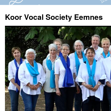
Ga
naar
Koor Vocal Society Eemnes
de
inhoud