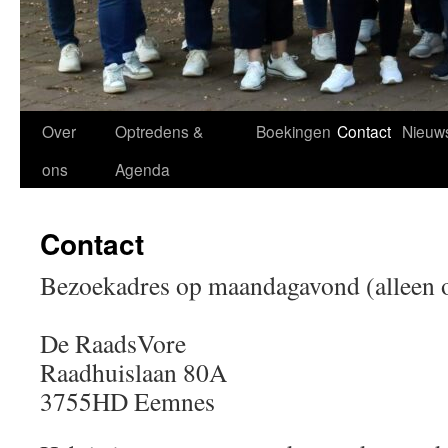
Over
Optredens &
Boekingen
Contact
Nieuw
ons
Agenda
Contact
Bezoekadres op maandagavond (alleen o
De RaadsVore
Raadhuislaan 80A
3755HD Eemnes