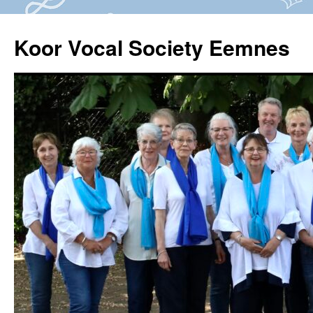
Ga
naar
Koor Vocal Society Eemnes
de
inhoud